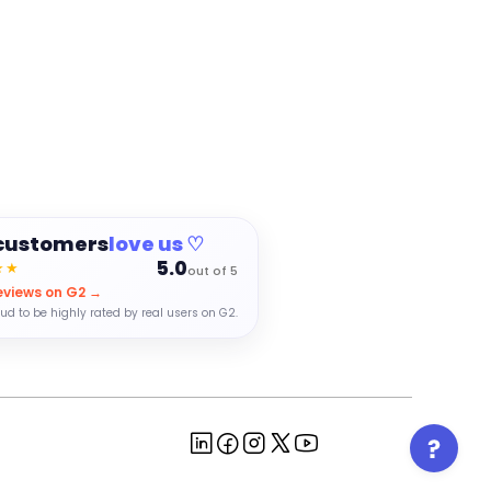
customers
love us ♡
5.0
★★
out of 5
eviews on G2 →
ud to be highly rated by real users on G2.