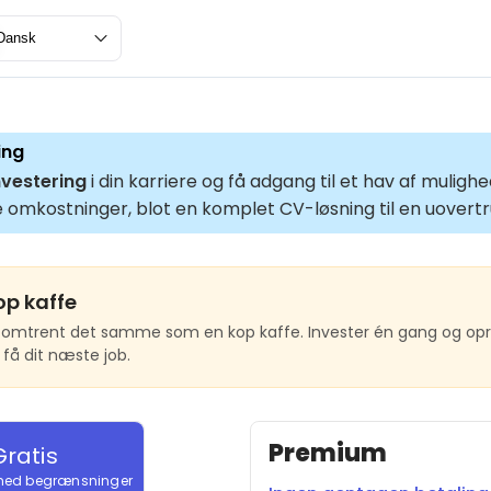
Dansk
ing
vestering
i din karriere og få adgang til et hav af mulig
 omkostninger, blot en komplet CV-løsning til en uovertru
op kaffe
 omtrent det samme som en kop kaffe. Invester én gang og opret
få dit næste job.
Premium
Gratis
ed begrænsninger