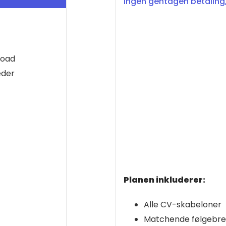
Ingen gentagen betaling,
load
eder
Planen inkluderer:
Alle CV-skabeloner
Matchende følgebre