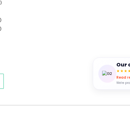
)
)
)
Our 
★★★
Read r
We're pro