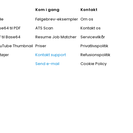
Kom i gang
Kontakt
de
Følgebrev-eksempler
Om os
e64 til PDF
ATS Scan
Kontakt os
 til Base64
Resume Job Matcher
Servicevilkår
uTube Thumbnail
Priser
Privatlivspolitik
tøjer
Kontakt support
Refusionspolitik
Send e-mail
Cookie Policy