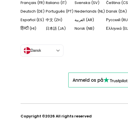
Français (FR)
Italiano (IT)
Svenska (SV)
Čeština (CS
Deutsch (DE)
Português (PT)
Nederlands (NL)
Dansk (DA)
Español (ES)
中文 (ZH)
العربية (AR)
Русский (RU
हिन्दी (HI)
日本語 (JA)
Norsk (NB)
Ελληνικά (EL
Dansk
Anmeld os på
Copyright ©2026 All rights reserved