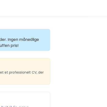
heder. Ingen månedlige
ffen pris!
 et professionelt CV, der