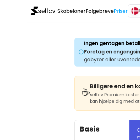
selfcv
Skabeloner
Følgebreve
Priser
Ingen gentagen betal
Foretag en engangsin
gebyrer eller uventede
Billigere end en k
☕
selfcv Premium koster
kan hjælpe dig med at 
Basis
m