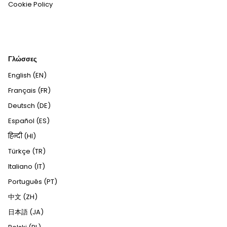
Cookie Policy
Γλώσσες
English (EN)
Français (FR)
Deutsch (DE)
Español (ES)
हिन्दी (HI)
Türkçe (TR)
Italiano (IT)
Português (PT)
中文 (ZH)
日本語 (JA)