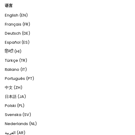
语言
English (EN)
Français (FR)
Deutsch (DE)
Español (ES)
हिन्दी (HI)
Türkçe (TR)
Italiano (IT)
Português (PT)
中文 (ZH)
日本語 (JA)
Polski (PL)
Svenska (SV)
Nederlands (NL)
العربية (AR)