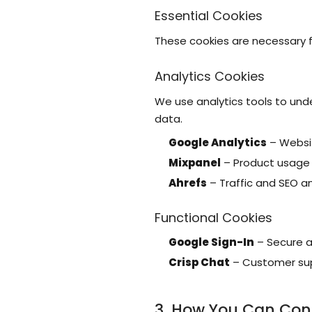
Essential Cookies
These cookies are necessary fo
Analytics Cookies
We use analytics tools to und
data.
Google Analytics
– Websit
Mixpanel
– Product usage 
Ahrefs
– Traffic and SEO an
Functional Cookies
Google Sign-In
– Secure a
Crisp Chat
– Customer su
3. How You Can Con