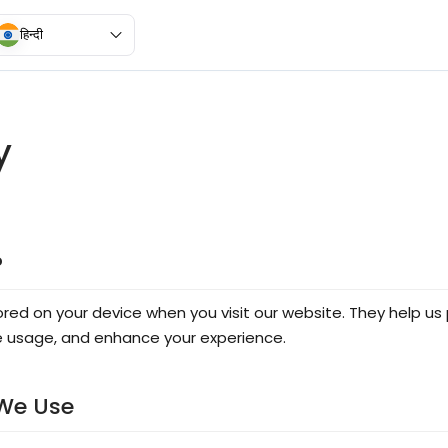
हिन्दी
y
?
ored on your device when you visit our website. They help us 
 usage, and enhance your experience.
 We Use