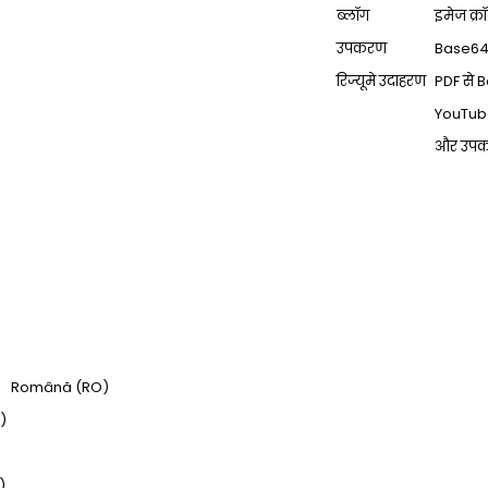
ब्लॉग
इमेज क्रॉ
उपकरण
Base64 स
रिज्यूमे उदाहरण
PDF से B
YouTube
और उपकर
Română (RO)
)
)