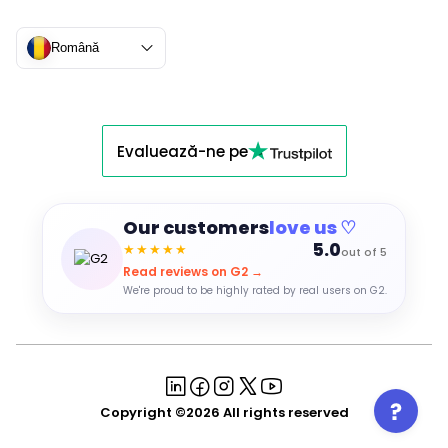
Română
Evaluează-ne pe
Our customers
love us ♡
5.0
★★★★★
out of 5
Read reviews on G2 →
We're proud to be highly rated by real users on G2.
Copyright ©2026 All rights reserved