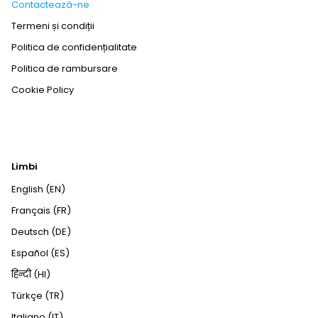
Contactează-ne
Termeni și condiții
Politica de confidențialitate
Politica de rambursare
Cookie Policy
Limbi
English (EN)
Français (FR)
Deutsch (DE)
Español (ES)
हिन्दी (HI)
Türkçe (TR)
Italiano (IT)