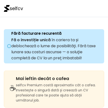
selfcv
Fără facturare recurentă
Fă o investiție unică
în cariera ta și
deblochează o lume de posibilități. Fără taxe
lunare sau costuri ascunse — o soluție
completă de CV la un preț imbatabil!
Mai ieftin decât o cafea
☕
selfcv Premium costă aproximativ cât o cafea.
Investește o singură dată și creează un CV
profesional care te poate ajuta să obții
următorul job.