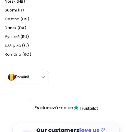
Norsk (NB)
Suomi (FI)
Čeština (CS)
Dansk (DA)
Русский (RU)
Ελληνικά (EL)
Română (RO)
Română
Evaluează-ne pe
Our customers
love us ♡