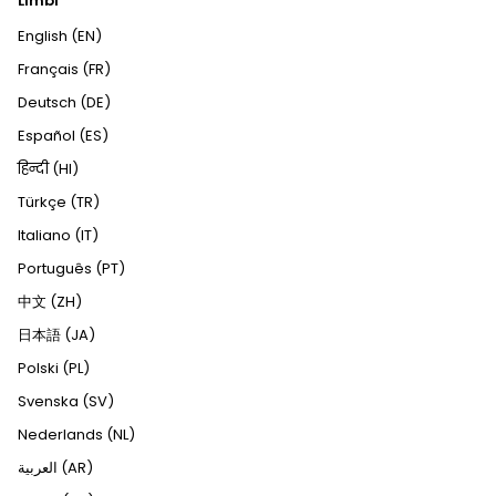
Limbi
English (EN)
Français (FR)
Deutsch (DE)
Español (ES)
हिन्दी (HI)
Türkçe (TR)
Italiano (IT)
Português (PT)
中文 (ZH)
日本語 (JA)
Polski (PL)
Svenska (SV)
Nederlands (NL)
العربية (AR)