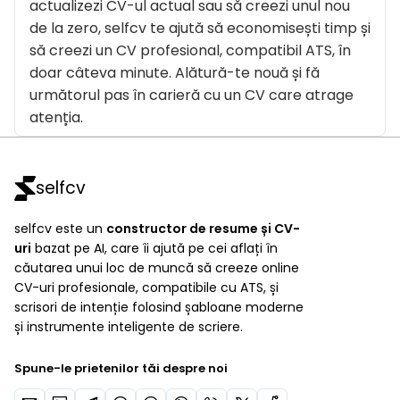
actualizezi CV-ul actual sau să creezi unul nou
de la zero, selfcv te ajută să economisești timp și
să creezi un CV profesional, compatibil ATS, în
doar câteva minute. Alătură-te nouă și fă
următorul pas în carieră cu un CV care atrage
atenția.
selfcv
selfcv este un
constructor de resume și CV-
uri
bazat pe AI, care îi ajută pe cei aflați în
căutarea unui loc de muncă să creeze online
CV-uri profesionale, compatibile cu ATS, și
scrisori de intenție folosind șabloane moderne
și instrumente inteligente de scriere.
Spune-le prietenilor tăi despre noi