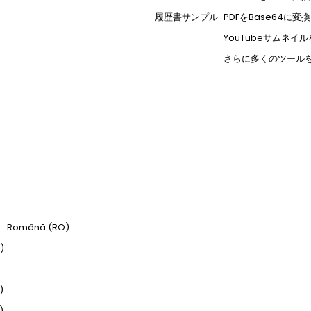
履歴書サンプル
PDFをBase64に変換
YouTubeサムネイ
さらに多くのツール
Română (RO)
)
)
)