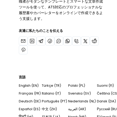
職者がモダンなテンプレートとスマートな文章作成
ツールを使って、ATS対応のプロフェッショナルな
履歴書やカバーレターをオンラインで作成できるよ
う支援します。
友達に私たちのことを伝える
言語
English (EN)
Türkçe (TR)
Polski (PL)
Suomi (FI)
Français (FR)
Italiano (IT)
Svenska (SV)
Čeština (CS
Deutsch (DE)
Português (PT)
Nederlands (NL)
Dansk (DA)
Español (ES)
中文 (ZH)
العربية (AR)
Русский (RU
हिन्दी (HI)
日本語 (JA)
Norsk (NB)
Ελληνικά (EL