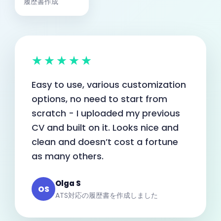
履歴書作成
★★★★★
Easy to use, various customization
options, no need to start from
scratch - I uploaded my previous
CV and built on it. Looks nice and
clean and doesn’t cost a fortune
as many others.
Olga S
OS
ATS対応の履歴書を作成しました